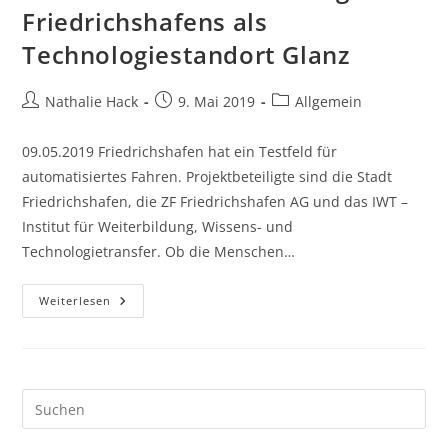
Friedrichshafens als
Technologiestandort Glanz
Beitrags-
Beitrag
Beitrags-
Nathalie Hack
9. Mai 2019
Allgemein
Autor:
veröffentlicht:
Kategorie:
09.05.2019 Friedrichshafen hat ein Testfeld für
automatisiertes Fahren. Projektbeteiligte sind die Stadt
Friedrichshafen, die ZF Friedrichshafen AG und das IWT –
Institut für Weiterbildung, Wissens- und
Technologietransfer. Ob die Menschen…
Testfeld
Weiterlesen
Verleiht
Dem
Image
Friedrichshafens
Als
Technologiestandort
Glanz